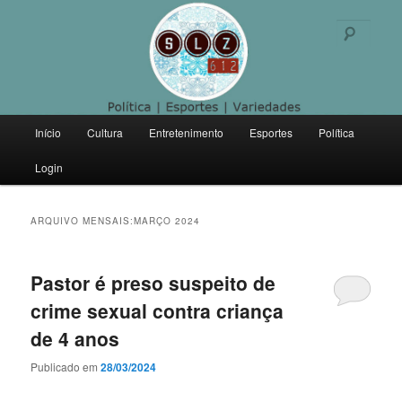
Politica | Esportes | Variedades
Pesqu
SLZ 612
Menu
Início
Cultura
Entretenimento
Esportes
Política
Pular
Pular
principal
Login
para
para
o
o
ARQUIVO MENSAIS:
MARÇO 2024
conteúdo
conteúdo
Pastor é preso suspeito de
principal
secundário
crime sexual contra criança
de 4 anos
Publicado em
28/03/2024