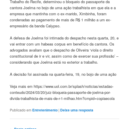
Trabalho do Recife, determinou o bloqueio do passaporte da
cantora Joelma no bojo de uma ação trabalhista em que ela e a
empresa que mantinha com o ex-marido, Ximbinha, foram
condenadas ao pagamento de mais de R$ 1 milhão a um ex-
empresário da banda Calypso.
A defesa de Joelma foi intimada do despacho nesta quarta, 20, e
vai entrar com um habeas corpus em benefício da cantora. Os
advogados avaliam que o despacho de Oliveira ‘viola o direito
constitucional de ir e vir, assim como de exercer sua profissão’ –
considerando que Joelma está no exterior a trabalho.
A decisão foi assinada na quarta-feira, 19, no bojo de uma ação
Veja mais em https://www.uol.com.br/splash/noticias/estadao-
conteudo/2024/03/20/juiz-bloqueia-passaporte-de-joelma-por-
divida-trabalhista-de-mais-de-r-1-milhao.htm?cmpid=copiaecola
Publicado em
Entretenimento
|
Deixe uma resposta
Navegação
←
Posts antigos