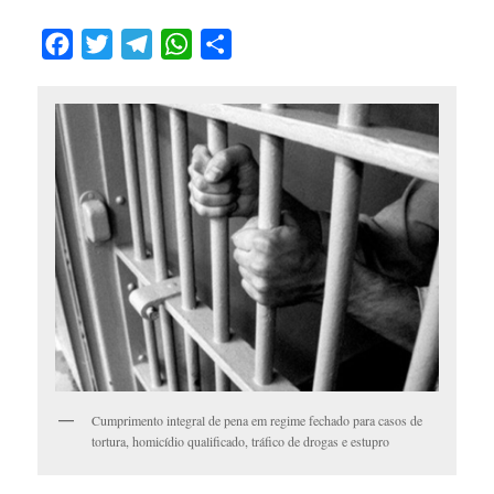
Facebook
Twitter
Telegram
WhatsApp
Compartilhar
Cumprimento integral de pena em regime fechado para casos de
tortura, homicídio qualificado, tráfico de drogas e estupro