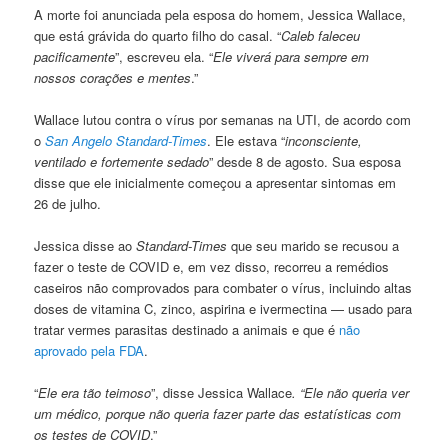
A morte foi anunciada pela esposa do homem, Jessica Wallace,
que está grávida do quarto filho do casal. “
Caleb faleceu
pacificamente
”, escreveu ela. “
Ele viverá para sempre em
nossos corações e mentes
.”
Wallace lutou contra o vírus por semanas na UTI, de acordo com
o
San Angelo Standard-Times
. Ele estava “
inconsciente,
ventilado e fortemente sedado
” desde 8 de agosto. Sua esposa
disse que ele inicialmente começou a apresentar sintomas em
26 de julho.
Jessica disse ao
Standard-Times
que seu marido se recusou a
fazer o teste de COVID e, em vez disso, recorreu a remédios
caseiros não comprovados para combater o vírus, incluindo altas
doses de vitamina C, zinco, aspirina e ivermectina — usado para
tratar vermes parasitas destinado a animais e que é
não
aprovado pela FDA
.
“
Ele era tão teimoso
”, disse Jessica Wallace
. “Ele não queria ver
um médico, porque não queria fazer parte das estatísticas com
os testes de COVID
.”