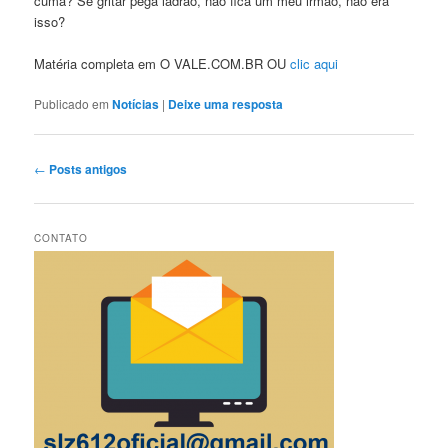
cuma? Se gritar pega ladrão, não fica um meu irmão, não era
isso?
Matéria completa em O VALE.COM.BR OU
clic aqui
Publicado em
Notícias
|
Deixe uma resposta
Navegação
←
Posts antigos
de
posts
CONTATO