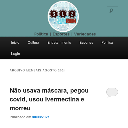
Politica | Esportes | Variedades
Pesqu
SLZ 612
Menu
Início
Cultura
Entretenimento
Esportes
Política
Pular
Pular
principal
Login
para
para
o
o
ARQUIVO MENSAIS:
AGOSTO 2021
conteúdo
conteúdo
Não usava máscara, pegou
principal
secundário
covid, usou Ivermectina e
morreu
Publicado em
30/08/2021