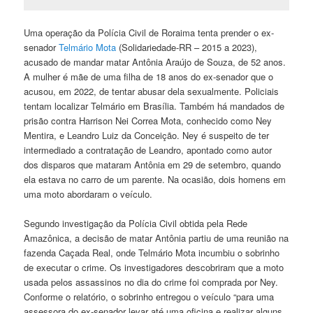
Uma operação da Polícia Civil de Roraima tenta prender o ex-
senador
Telmário Mota
(Solidariedade-RR – 2015 a 2023),
acusado de mandar matar Antônia Araújo de Souza, de 52 anos.
A mulher é mãe de uma filha de 18 anos do ex-senador que o
acusou, em 2022, de tentar abusar dela sexualmente. Policiais
tentam localizar Telmário em Brasília. Também há mandados de
prisão contra Harrison Nei Correa Mota, conhecido como Ney
Mentira, e Leandro Luiz da Conceição. Ney é suspeito de ter
intermediado a contratação de Leandro, apontado como autor
dos disparos que mataram Antônia em 29 de setembro, quando
ela estava no carro de um parente. Na ocasião, dois homens em
uma moto abordaram o veículo.
Segundo investigação da Polícia Civil obtida pela Rede
Amazônica, a decisão de matar Antônia partiu de uma reunião na
fazenda Caçada Real, onde Telmário Mota incumbiu o sobrinho
de executar o crime. Os investigadores descobriram que a moto
usada pelos assassinos no dia do crime foi comprada por Ney.
Conforme o relatório, o sobrinho entregou o veículo “para uma
assessora do ex-senador levar até uma oficina e realizar alguns