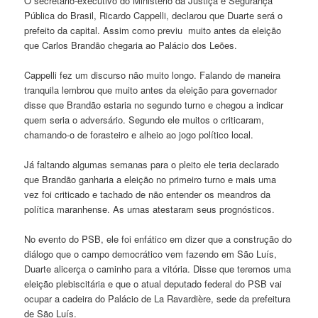
O secretário-executivo do Ministério da Justiça e Segurança
Pública do Brasil, Ricardo Cappelli, declarou que Duarte será o
prefeito da capital. Assim como previu muito antes da eleição
que Carlos Brandão chegaria ao Palácio dos Leões.
Cappelli fez um discurso não muito longo. Falando de maneira
tranquila lembrou que muito antes da eleição para governador
disse que Brandão estaria no segundo turno e chegou a indicar
quem seria o adversário. Segundo ele muitos o criticaram,
chamando-o de forasteiro e alheio ao jogo político local.
Já faltando algumas semanas para o pleito ele teria declarado
que Brandão ganharia a eleição no primeiro turno e mais uma
vez foi criticado e tachado de não entender os meandros da
política maranhense. As urnas atestaram seus prognósticos.
No evento do PSB, ele foi enfático em dizer que a construção do
diálogo que o campo democrático vem fazendo em São Luís,
Duarte alicerça o caminho para a vitória. Disse que teremos uma
eleição plebiscitária e que o atual deputado federal do PSB vai
ocupar a cadeira do Palácio de La Ravardière, sede da prefeitura
de São Luís.