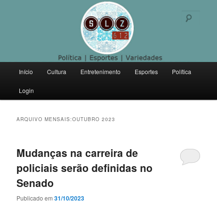
Politica | Esportes | Variedades
Pesqu
SLZ 612
Menu
Início
Cultura
Entretenimento
Esportes
Política
Pular
Pular
principal
Login
para
para
o
o
ARQUIVO MENSAIS:
OUTUBRO 2023
conteúdo
conteúdo
Mudanças na carreira de
principal
secundário
policiais serão definidas no
Senado
Publicado em
31/10/2023