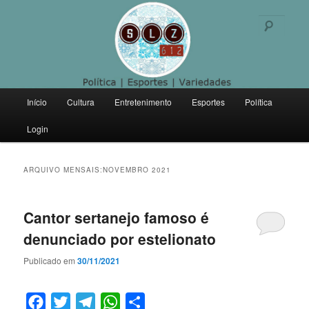
Politica | Esportes | Variedades
Pesqu
SLZ 612
Menu
Início
Cultura
Entretenimento
Esportes
Política
Pular
Pular
principal
Login
para
para
o
o
ARQUIVO MENSAIS:
NOVEMBRO 2021
conteúdo
conteúdo
Cantor sertanejo famoso é
principal
secundário
denunciado por estelionato
Publicado em
30/11/2021
Facebook
Twitter
Telegram
WhatsApp
Compartilhar