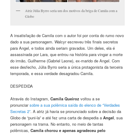
Atriz Júlia Byrro seria um dos motivos da briga de Camila com a
Globo
A insatisfação de Camila com o autor foi por conta do rumo novo
dado a sua personagem. Walcyr escreveu três finais secretos
para Angel, e todos ainda seriam gravados. Um deles, ela é
assassinada por Lara, que entrou na história para vingar a morte
do irmão, Guilherme (Gabriel Leone), ex-marido de Angel. Com
esse desfecho, Júlia Byrro seria a única protagonista da terceira
temporada, e essa verdade desagradou Camila.
DESPEDIDA
Através do Instagram,
Camila Queiroz
voltou a se
pronunciar
sobre a sua polêmica saída do elenco de “Verdades
Secretas 2”
. A atriz já havia se pronunciado sobre a decisão da
Globo de “puni-la” e até fez uma carta de despedia a
Angel
, sua
personagem na trama. No entanto, no meio de tantas
polêmicas,
Camila chorou e apenas agradeceu pelo