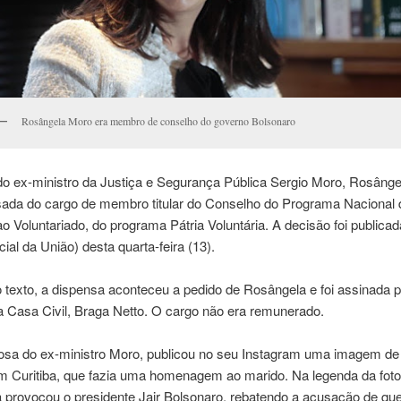
Rosângela Moro era membro de conselho do governo Bolsonaro
do ex-ministro da Justiça e Segurança Pública Sergio Moro, Rosânge
nsada do cargo de membro titular do Conselho do Programa Nacional 
ao Voluntariado, do programa Pátria Voluntária. A decisão foi public
cial da União) desta quarta-feira (13).
texto, a dispensa aconteceu a pedido de Rosângela e foi assinada p
a Casa Civil, Braga Netto. O cargo não era remunerado.
sa do ex-ministro Moro, publicou no seu Instagram uma imagem d
em Curitiba, que fazia uma homenagem ao marido. Na legenda da foto
provocou o presidente Jair Bolsonaro, rebatendo a acusação de que 