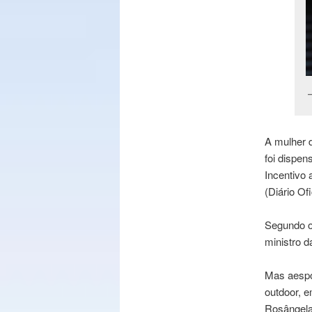
A mulher 
foi dispe
Incentivo 
(Diário Ofi
Segundo o 
ministro d
Mas aespo
outdoor, 
Rosângela 