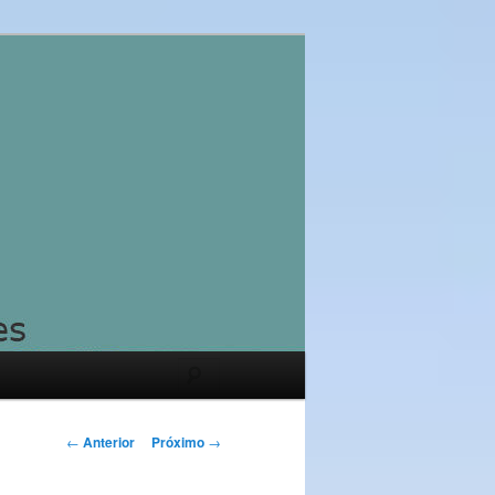
Pesquisar
Navegação
←
Anterior
Próximo
→
de
posts