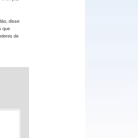
dão, disse
s que
poderes de