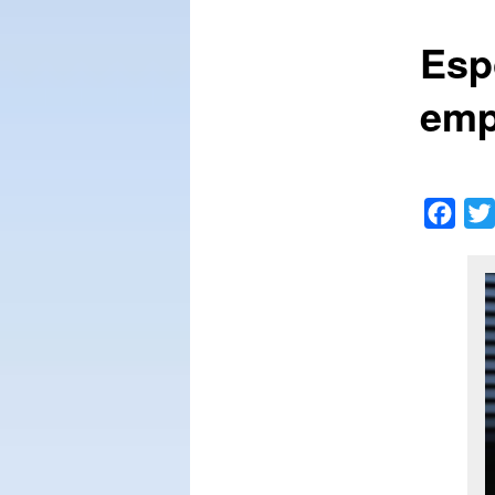
Esp
conteúdo
emp
principal
Face