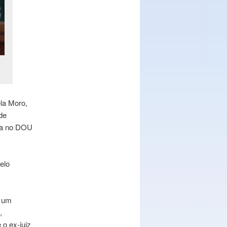
la Moro,
de
ada no DOU
elo
e um
,
o ex-juiz