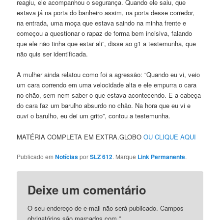
reagiu, ele acompanhou o segurança. Quando ele saiu, que
estava já na porta do banheiro assim, na porta desse corredor,
na entrada, uma moça que estava saindo na minha frente e
começou a questionar o rapaz de forma bem incisiva, falando
que ele não tinha que estar ali”, disse ao g1 a testemunha, que
não quis ser identificada.
A mulher ainda relatou como foi a agressão: “Quando eu vi, veio
um cara correndo em uma velocidade alta e ele empurra o cara
no chão, sem nem saber o que estava acontecendo. E a cabeça
do cara faz um barulho absurdo no chão. Na hora que eu vi e
ouvi o barulho, eu dei um grito”, contou a testemunha.
MATÉRIA COMPLETA EM EXTRA.GLOBO
OU CLIQUE AQUI
Publicado em
Notícias
por
SLZ 612
. Marque
Link Permanente
.
Deixe um comentário
O seu endereço de e-mail não será publicado.
Campos
obrigatórios são marcados com
*