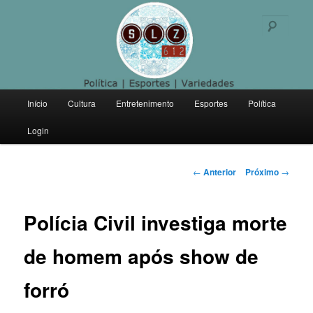
Politica | Esportes | Variedades
Pesqu
SLZ 612
Menu
Início
Cultura
Entretenimento
Esportes
Política
Pular
principal
Login
para
o
Navegação
←
Anterior
Próximo
→
de
conteúdo
posts
Polícia Civil investiga morte
principal
de homem após show de
forró