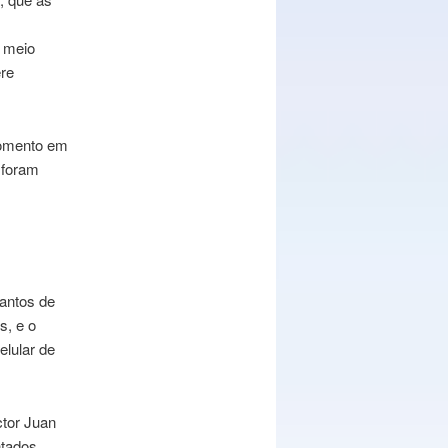
, meio
ere
momento em
 foram
Santos de
s, e o
lular de
ctor Juan
ntados