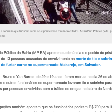
 e sobrinho que furtaram carne de supermercado foram executados. Ministério Público pede p
ssoas
io Público da Bahia (MP-BA) apresentou denúncia e o pedido de pris
a de 13 pessoas acusadas de envolvimento na
morte de tio e sobri
 de furtar carne no supermercado Atakarejo, em Salvador.
, Bruno e Yan Barros, de 29 e 19 anos, foram mortas no dia 26 de ab
s e outros funcionários do supermercado levaram tio e sobrinho par
s por pessoas envolvidas com o tráfico de drogas no bairro do Nord
.
igações também apontam que os funcionários pediram R$ 700 para li