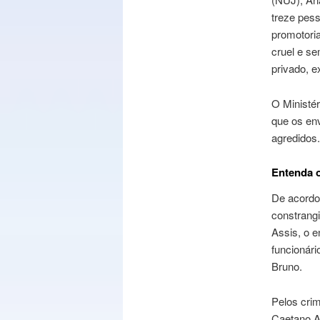
treze pes
promotoria
cruel e se
privado, e
O Ministé
que os en
agredidos.
Entenda 
De acordo 
constrangi
Assis, o 
funcionár
Bruno.
Pelos crim
Caetano A