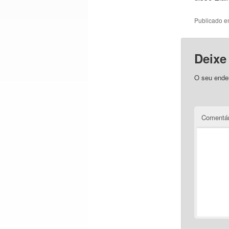
Publicado 
Deixe
O seu ender
Comentá