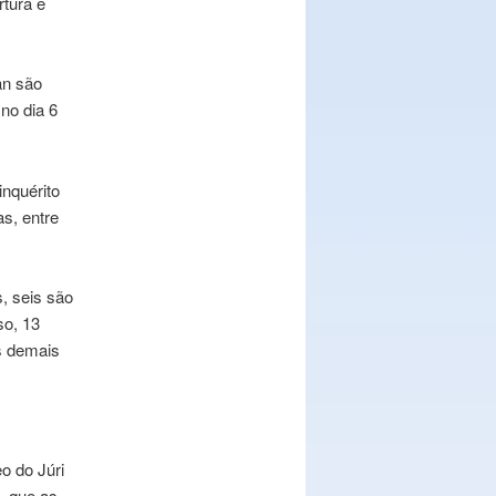
rtura e
an são
no dia 6
nquérito
as, entre
s, seis são
so, 13
s demais
o do Júri
, que as