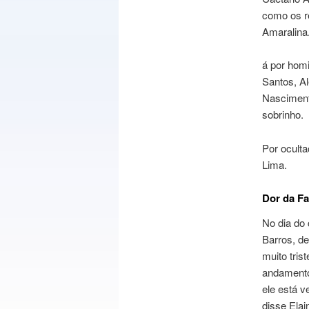
como os re
Amaralina
á por hom
Santos, Al
Nascimento
sobrinho.
Por oculta
Lima.
Dor da Fa
No dia do 
Barros, de
muito tris
andamento 
ele está v
disse Elai