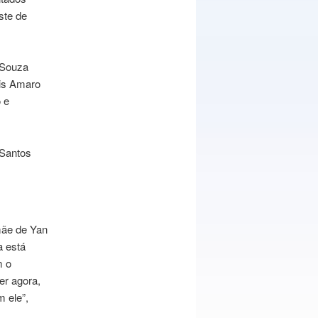
ste de
 Souza
sis Amaro
 e
 Santos
 mãe de Yan
a está
m o
er agora,
m ele”,