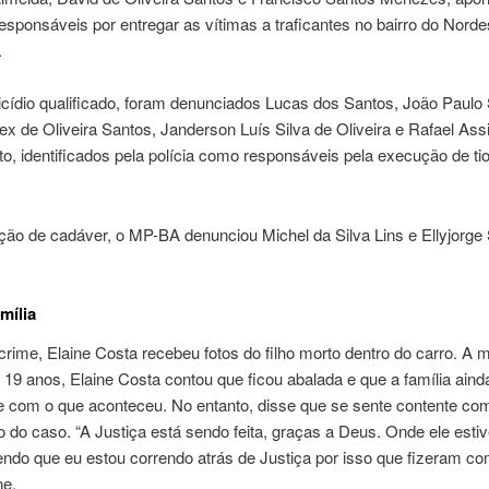
sponsáveis por entregar as vítimas a traficantes no bairro do Norde
.
icídio qualificado, foram denunciados Lucas dos Santos, João Paulo
ex de Oliveira Santos, Janderson Luís Silva de Oliveira e Rafael As
, identificados pela polícia como responsáveis pela execução de tio
ção de cadáver, o MP-BA denunciou Michel da Silva Lins e Ellyjorge
mília
crime, Elaine Costa recebeu fotos do filho morto dentro do carro. A
 19 anos, Elaine Costa contou que ficou abalada e que a família aind
te com o que aconteceu. No entanto, disse que se sente contente co
do caso. “A Justiça está sendo feita, graças a Deus. Onde ele estiv
endo que eu estou correndo atrás de Justiça por isso que fizeram co
ne.