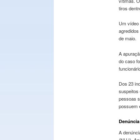
vítimas. O
tiros dent
Um vídeo 
agredidos 
de maio.
A apuraçã
do caso fo
funcionári
Dos 23 ind
suspeitos 
pessoas s
possuem e
Denúncia
A denúncia
(NUJ), An