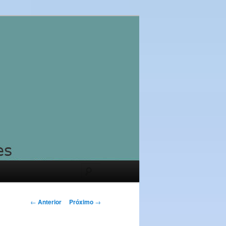
Pesquisar
Navegação
←
Anterior
Próximo
→
de
posts