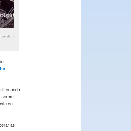
risão de 13
ão
nho
ril, quando
a serem
este de
berar as