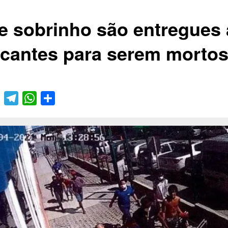
 e sobrinho são entregues 
ficantes para serem morto
book
Twitter
Telegram
WhatsApp
Compartilhar