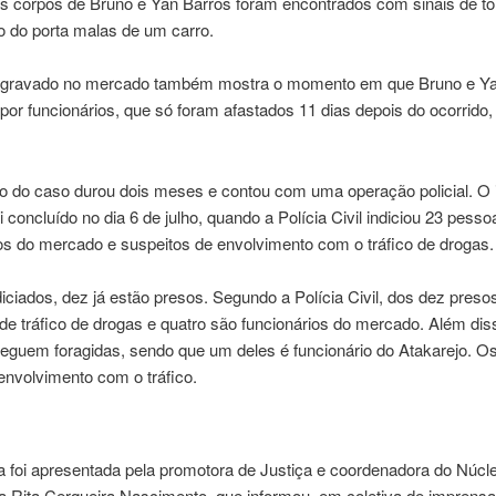
s corpos de Bruno e Yan Barros foram encontrados com sinais de to
ro do porta malas de um carro.
gravado no mercado também mostra o momento em que Bruno e Y
por funcionários, que só foram afastados 11 dias depois do ocorrido, 
o do caso durou dois meses e contou com uma operação policial. O i
i concluído no dia 6 de julho, quando a Polícia Civil indiciou 23 pesso
os do mercado e suspeitos de envolvimento com o tráfico de drogas.
iciados, dez já estão presos. Segundo a Polícia Civil, dos dez preso
de tráfico de drogas e quatro são funcionários do mercado. Além dis
eguem foragidas, sendo que um deles é funcionário do Atakarejo. O
nvolvimento com o tráfico.
 foi apresentada pela promotora de Justiça e coordenadora do Núcle
a Rita Cerqueira Nascimento, que informou, em coletiva de imprensa