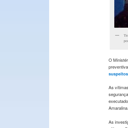
Tio
pe
O Ministér
preventiv
suspeitos
As vítimas
segurança
executado
Amaralina
As invest