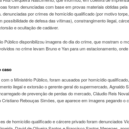
soas foram denunciadas com base em provas materiais obtidas pela
. denunciadas por crimes de homicídio qualificado (por motivo torpe
m possibilidade de defesa das vítimas), constrangimento ilegal, cárc
xtorsão e ocultação de cadáver.
rio Público disponibilizou imagens do dia do crime, que mostram o 
volvidos no crime levam Bruno e Yan para um estacionamento, onde
o caso
com o Ministério Público, foram acusados por homicídio qualificado,
mento ilegal e extorsão o gerente-geral do supermercado, Agnaldo 
encarregado de prevenção de perdas do mercado, Cláudio Reis Novai
io Cristiano Rebouças Simões, que aparece em imagens pegando o ce
es de homicídio qualificado e cárcere privado foram denunciados Vi
lmeida, David de Oliveira Santos e Francisco Santos Menezes, apo