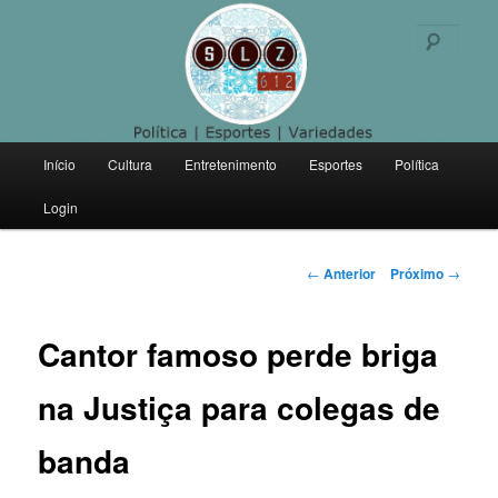
Politica | Esportes | Variedades
Pesqu
SLZ 612
Menu
Início
Cultura
Entretenimento
Esportes
Política
Pular
principal
Login
para
o
Navegação
←
Anterior
Próximo
→
de
conteúdo
posts
Cantor famoso perde briga
principal
na Justiça para colegas de
banda