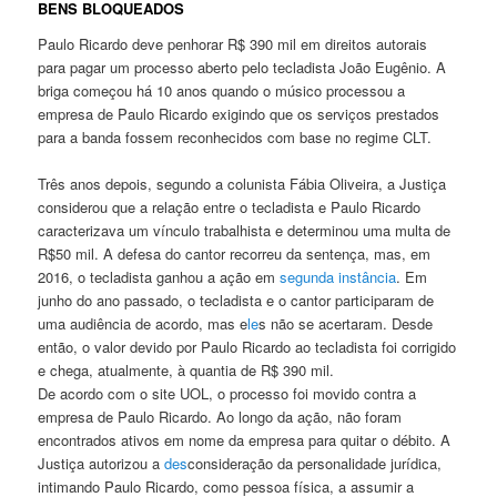
BENS BLOQUEADOS
Paulo Ricardo deve penhorar R$ 390 mil em direitos autorais
para pagar um processo aberto pelo tecladista João Eugênio. A
briga começou há 10 anos quando o músico processou a
empresa de Paulo Ricardo exigindo que os serviços prestados
para a banda fossem reconhecidos com base no regime CLT.
Três anos depois, segundo a colunista Fábia Oliveira, a Justiça
considerou que a relação entre o tecladista e Paulo Ricardo
caracterizava um vínculo trabalhista e determinou uma multa de
R$50 mil. A defesa do cantor recorreu da sentença, mas, em
2016, o tecladista ganhou a ação em
segunda instância
. Em
junho do ano passado, o tecladista e o cantor participaram de
uma audiência de acordo, mas e
le
s não se acertaram. Desde
então, o valor devido por Paulo Ricardo ao tecladista foi corrigido
e chega, atualmente, à quantia de R$ 390 mil.
De acordo com o site UOL, o processo foi movido contra a
empresa de Paulo Ricardo. Ao longo da ação, não foram
encontrados ativos em nome da empresa para quitar o débito. A
Justiça autorizou a
des
consideração da personalidade jurídica,
intimando Paulo Ricardo, como pessoa física, a assumir a