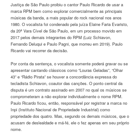
Justiça de São Paulo proibiu o cantor Paulo Ricardo de usar a
marca RPM bem como explorar comercialmente as principais
músicas da banda, a mais popular do rock nacional nos anos
1980. O vocalista foi condenado pela juíza Elaine Faria Evaristo,
da 20ª Vara Cível de São Paulo, em um processo movido em
2017 pelos demais integrantes do RPM (Luiz Schiavon,
Fernando Deluqui e Paulo Pagni, que morreu em 2019). Paulo
Ricardo vai recorrer da decisão.
Por conta da sentença, o vocalista somente poderá gravar ou se
apresentar cantando clássicos como “Louras Geladas”, “Olhar
43” e “Rádio Pirata” se houver a concordância expressa do
tecladista Schiavon, coautor das canções. O ponto central da
disputa é um contrato assinado em 2007 no qual os músicos se
comprometeram a não explorar individualmente o nome RPM.
Paulo Ricardo ficou, então, responsável por registrar a marca no
Inpi (Instituto Nacional de Propriedade Industrial) como
propriedade dos quatro. Mas, segundo os demais músicos, que o
acusam de deslealdade e má-fé, ele o fez apenas em seu próprio
nome.