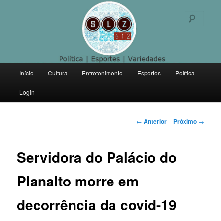
Politica | Esportes | Variedades
Pesqu
SLZ 612
Menu
Início
Cultura
Entretenimento
Esportes
Política
Pular
principal
Login
para
o
Navegação
←
Anterior
Próximo
→
de
conteúdo
posts
Servidora do Palácio do
principal
Planalto morre em
decorrência da covid-19