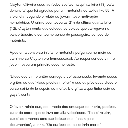
Clayton Oliveira usou as redes sociais na quinta-feira (13) para
denunciar que foi agredido por um motorista do aplicativo 99. A
violência, segundo o relato do jovem, teve motivação
homofóbica. O crime aconteceu às 21h da última quarta-feira
(12). Clayton conta que colocou as coisas que carregava no
banco traseiro e sentou no banco do passageiro, ao lado do
motorista.
Após uma conversa inicial, o motorista perguntou no meio de
caminho se Clayton era homossexual. Ao responder que sim, o
jovem levou um primeiro soco no rosto.
“Disse que sim e então começo a ser espancado, levando socos
e gritos de que ‘viado precisa morrer’ e que eu precisava disso e
eu só sairia de lá depois de morto. Ele gritava que tinha ódio de
gays”, conta.
O jovem relata que, com medo das ameaças de morte, precisou
pular do carro, que estava em alta velocidade. “Tentei relutar,
puxei pelo menos uma das bolsas que tinha alguns
documentos”, afirma. “Ou era isso ou eu estaria morto.”