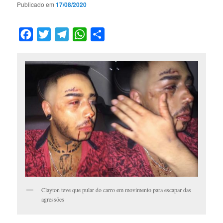
Publicado em
17/08/2020
Facebook
Twitter
Telegram
WhatsApp
Compartilhar
Clayton teve que pular do carro em movimento para escapar das
agressões