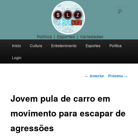
Politica | Esportes | Variedades
Pesqu
SLZ 612
Menu
Início
Cultura
Entretenimento
Esportes
Política
Pular
principal
Login
para
o
Navegação
←
Anterior
Próximo
→
de
conteúdo
posts
Jovem pula de carro em
principal
movimento para escapar de
agressões