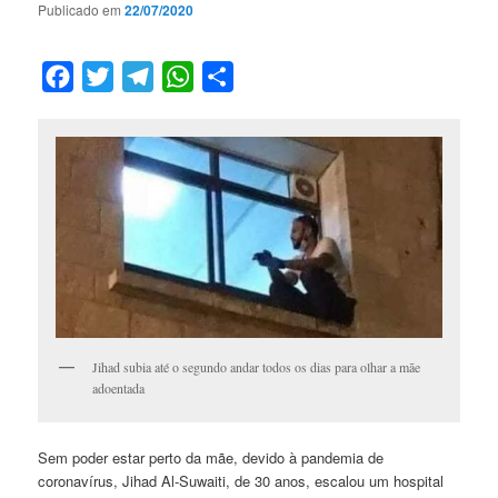
Publicado em
22/07/2020
Facebook
Twitter
Telegram
WhatsApp
Compartilhar
Jihad subia até o segundo andar todos os dias para olhar a mãe
adoentada
Sem poder estar perto da mãe, devido à pandemia de
coronavírus, Jihad Al-Suwaiti, de 30 anos, escalou um hospital