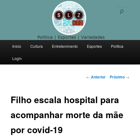
Politica | Esportes | Variedades
Pesqu
SLZ 612
Menu
Início
Cultura
Entretenimento
Esportes
Política
Pular
principal
Login
para
o
Navegação
←
Anterior
Próximo
→
de
conteúdo
posts
Filho escala hospital para
principal
acompanhar morte da mãe
por covid-19