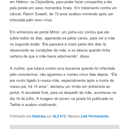
em Hebron, na Cisjordânia, para poder fazer companhia a ela
pela janela em seus momentos finais. Em tratamento contra um
câncer, Rasmi Suwaiti, de 73 anos acabou morrendo após ser
infectada pelo novo vírus.
Em entrevista ao portal
Mirror
, um porta-voz contou que ele
subia todos os dias, agarrando-se pelos canos, para ver a mãe
no segundo andar. “Ele passava a maior parte dos dias lá,
observando as condições da mãe, e só descia quando tinha
certeza de que a mãe havia adormecido”, disse.
A mulher, que lutava contra uma leucemia quando foi infectada
pelo coronavírus, não aguentou e morreu cinco dias depois. “Ele
era muito ligado à nossa mãe, especialmente após a morte de
nosso pai, há 15 anos”, declarou um irmão em entrevista ao
portal. A escalada final, para se despedir da mãe, aconteceu no
dia 16 de julho. A imagem do jovem na janela foi publicada no
Twitter e acabou viralizando.
Publicado em
Notícias
por
SLZ 612
. Marque
Link Permanente
.