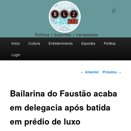
Politica | Esportes | Variedades
Pesqu
SLZ 612
Menu
Início
Cultura
Entretenimento
Esportes
Política
Pular
principal
Login
para
o
Navegação
←
Anterior
Próximo
→
de
conteúdo
posts
Bailarina do Faustão acaba
principal
em delegacia após batida
em prédio de luxo