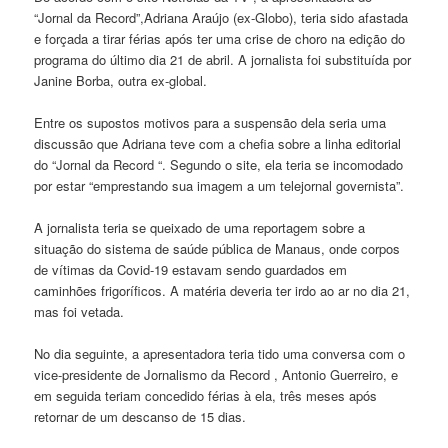
“Jornal da Record”,Adriana Araújo (ex-Globo), teria sido afastada
e forçada a tirar férias após ter uma crise de choro na edição do
programa do último dia 21 de abril. A jornalista foi substituída por
Janine Borba, outra ex-global.
Entre os supostos motivos para a suspensão dela seria uma
discussão que Adriana teve com a chefia sobre a linha editorial
do “Jornal da Record “. Segundo o site, ela teria se incomodado
por estar “emprestando sua imagem a um telejornal governista”.
A jornalista teria se queixado de uma reportagem sobre a
situação do sistema de saúde pública de Manaus, onde corpos
de vítimas da Covid-19 estavam sendo guardados em
caminhões frigoríficos. A matéria deveria ter irdo ao ar no dia 21,
mas foi vetada.
No dia seguinte, a apresentadora teria tido uma conversa com o
vice-presidente de Jornalismo da Record , Antonio Guerreiro, e
em seguida teriam concedido férias à ela, três meses após
retornar de um descanso de 15 dias.