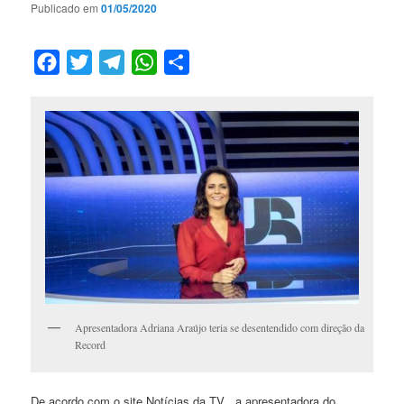
Publicado em
01/05/2020
Facebook
Twitter
Telegram
WhatsApp
Compartilhar
Apresentadora Adriana Araújo teria se desentendido com direção da
Record
De acordo com o site Notícias da TV , a apresentadora do