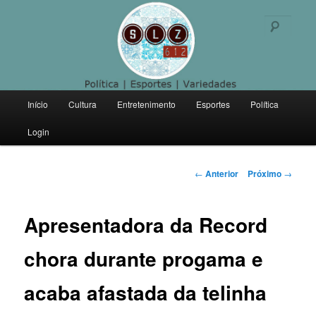
Politica | Esportes | Variedades
Pesqu
SLZ 612
Menu
Início
Cultura
Entretenimento
Esportes
Política
Pular
principal
Login
para
o
Navegação
←
Anterior
Próximo
→
de
conteúdo
posts
Apresentadora da Record
principal
chora durante progama e
acaba afastada da telinha