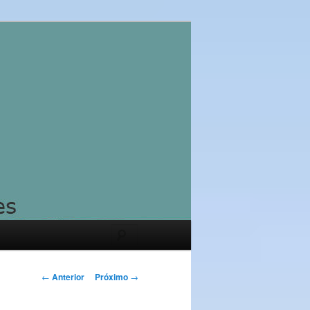
Pesquisar
Navegação
←
Anterior
Próximo
→
de
posts