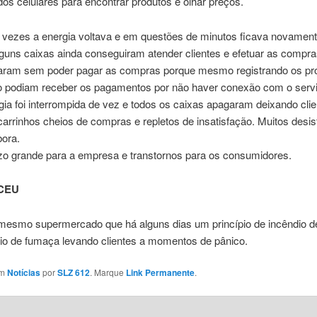
dos celulares para encontrar produtos e olhar preços.
s vezes a energia voltava e em questões de minutos ficava novamen
guns caixas ainda conseguiram atender clientes e efetuar as compr
caram sem poder pagar as compras porque mesmo registrando os pr
o podiam receber os pagamentos por não haver conexão com o servi
gia foi interrompida de vez e todos os caixas apagaram deixando cli
carrinhos cheios de compras e repletos de insatisfação. Muitos desis
ora.
zo grande para a empresa e transtornos para os consumidores.
CEU
 mesmo supermercado que há alguns dias um princípio de incêndio d
eio de fumaça levando clientes a momentos de pânico.
em
Notícias
por
SLZ 612
. Marque
Link Permanente
.