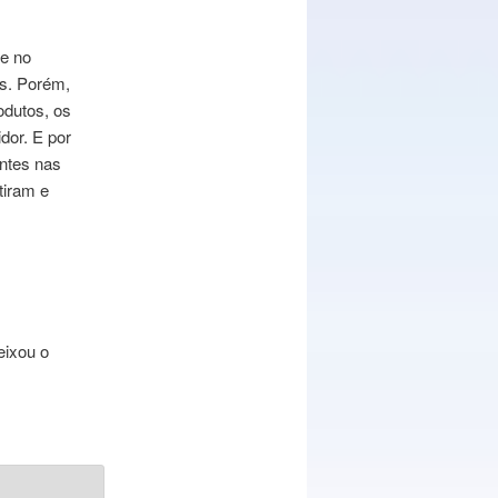
te no
as. Porém,
odutos, os
dor. E por
entes nas
tiram e
eixou o