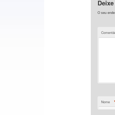
Deixe
O seu ender
Comentá
Nome