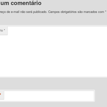
 um comentário
eço de e-mail não será publicado.
Campos obrigatórios são marcados com
*
rio
*
*