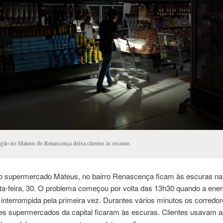
gão no Mateus do Renascença deixa clientes às escuras
do supermercado Mateus, no bairro Renascença ficam às escuras na
ta-feira, 30. O problema começou por volta das 13h30 quando a ener
oi interrompida pela primeira vez. Durantes vários minutos os corred
es supermercados da capital ficaram às escuras. Clientes usavam a