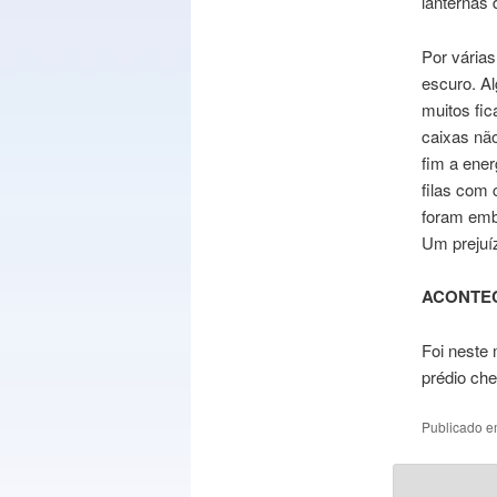
lanternas 
Por vária
escuro. Al
muitos fi
caixas nã
fim a ener
filas com 
foram emb
Um prejuí
ACONTE
Foi neste
prédio ch
Publicado 