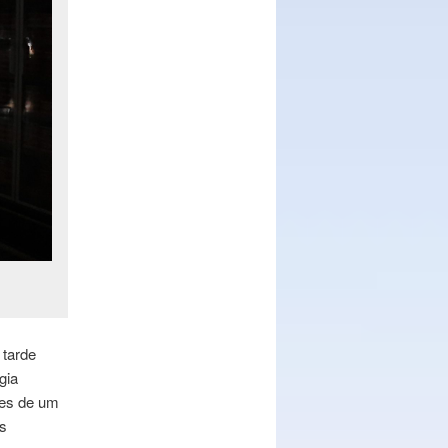
 tarde
gia
ores de um
s