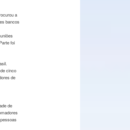
rocurou a
ores bancos
uniões
arte foi
sil.
 de cinco
dores de
ade de
tomadores
 pessoas