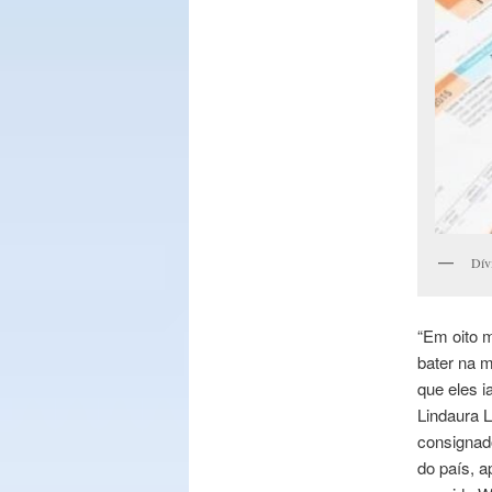
Dívi
“Em oito 
bater na 
que eles i
Lindaura L
consignad
do país, a