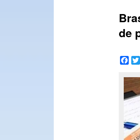
Bra
conteúdo
de 
principal
Face