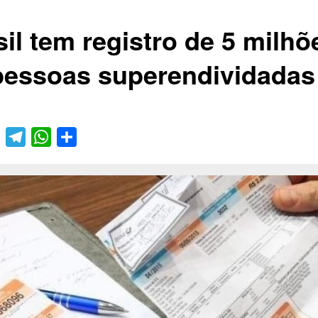
sil tem registro de 5 milhõ
pessoas superendividadas
book
Twitter
Telegram
WhatsApp
Compartilhar