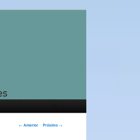
Pesquisar
Navegação
←
Anterior
Próximo
→
de
posts