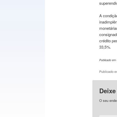
superendi
A condiçã
inadimplên
monetária
consignad
crédito pe
33,5%.
Publicado em
Publicado 
Deixe
O seu ender