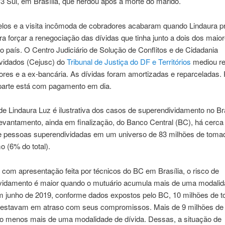
 Sul, em Brasília, que herdou após a morte do marido.
los e a visita incômoda de cobradores acabaram quando Lindaura p
ra forçar a renegociação das dívidas que tinha junto a dois dos mai
o país. O Centro Judiciário de Solução de Conflitos e de Cidadania
vidados (Cejusc) do
Tribunal de Justiça do DF e Territórios
mediou re
ores e a ex-bancária. As dívidas foram amortizadas e reparceladas. P
 parte está com pagamento em dia.
 de Lindaura Luz é ilustrativa dos casos de superendividamento no Bra
vantamento, ainda em finalização, do Banco Central (BC), há cerca
e pessoas superendividadas em um universo de 83 milhões de toma
 (6% do total).
com apresentação feita por técnicos do BC em Brasília, o risco de
vidamento é maior quando o mutuário acumula mais de uma modalid
Em junho de 2019, conforme dados expostos pelo BC, 10 milhões de 
o estavam em atraso com seus compromissos. Mais de 9 milhões de
lo menos mais de uma modalidade de dívida. Dessas, a situação de