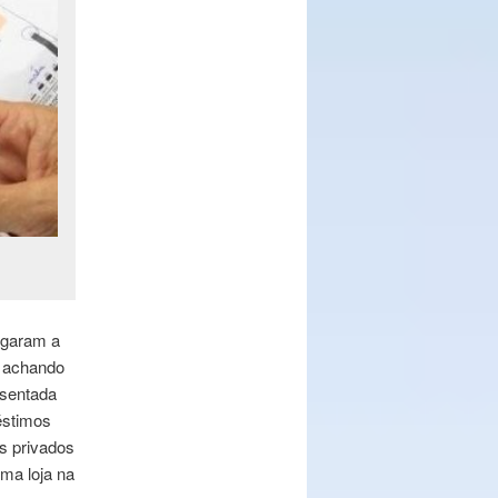
egaram a
a achando
osentada
éstimos
s privados
ma loja na