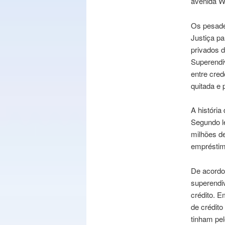
avenida W3
Os pesade
Justiça pa
privados d
Superendi
entre cred
quitada e
A história
Segundo le
milhões d
empréstimo
De acordo 
superendi
crédito. 
de crédit
tinham pe