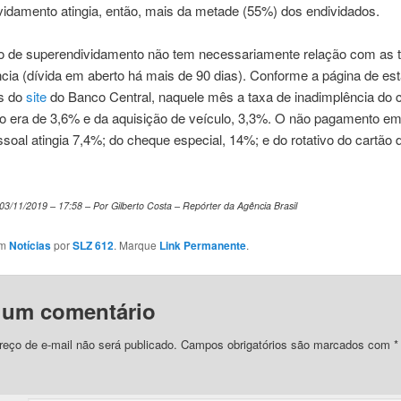
vidamento atingia, então, mais da metade (55%) dos endividados.
o de superendividamento não tem necessariamente relação com as 
cia (dívida em aberto há mais de 90 dias). Conforme a página de est
s do
site
do Banco Central, naquele mês a taxa de inadimplência do c
o era de 3,6% e da aquisição de veículo, 3,3%. O não pagamento em
ssoal atingia 7,4%; do cheque especial, 14%; e do rotativo do cartão d
03/11/2019 – 17:58 –
Por
Gilberto Costa – Repórter da Agência Brasil
em
Notícias
por
SLZ 612
. Marque
Link Permanente
.
 um comentário
eço de e-mail não será publicado.
Campos obrigatórios são marcados com
*