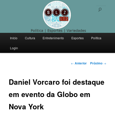
Politica | Esportes | Variedades
Pesqu
SLZ 612
Menu
Início
Cultura
Entretenimento
Esportes
Política
Pular
principal
Login
para
o
Navegação
←
Anterior
Próximo
→
de
conteúdo
posts
Daniel Vorcaro foi destaque
principal
em evento da Globo em
Nova York