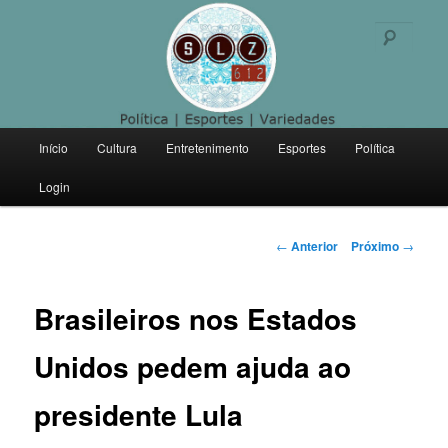
Politica | Esportes | Variedades
Pesqu
SLZ 612
Menu
Início
Cultura
Entretenimento
Esportes
Política
Pular
principal
Login
para
o
Navegação
←
Anterior
Próximo
→
de
conteúdo
posts
Brasileiros nos Estados
principal
Unidos pedem ajuda ao
presidente Lula