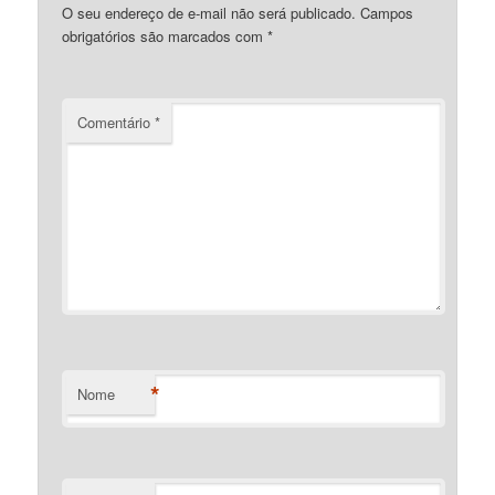
O seu endereço de e-mail não será publicado.
Campos
obrigatórios são marcados com
*
Comentário
*
*
Nome