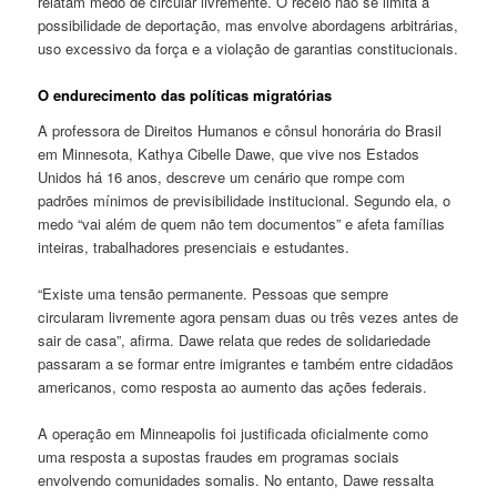
relatam medo de circular livremente. O receio não se limita à
possibilidade de deportação, mas envolve abordagens arbitrárias,
uso excessivo da força e a violação de garantias constitucionais.
O endurecimento das políticas migratórias
A professora de Direitos Humanos e cônsul honorária do Brasil
em Minnesota, Kathya Cibelle Dawe, que vive nos Estados
Unidos há 16 anos, descreve um cenário que rompe com
padrões mínimos de previsibilidade institucional. Segundo ela, o
medo “vai além de quem não tem documentos” e afeta famílias
inteiras, trabalhadores presenciais e estudantes.
“Existe uma tensão permanente. Pessoas que sempre
circularam livremente agora pensam duas ou três vezes antes de
sair de casa”, afirma. Dawe relata que redes de solidariedade
passaram a se formar entre imigrantes e também entre cidadãos
americanos, como resposta ao aumento das ações federais.
A operação em Minneapolis foi justificada oficialmente como
uma resposta a supostas fraudes em programas sociais
envolvendo comunidades somalis. No entanto, Dawe ressalta