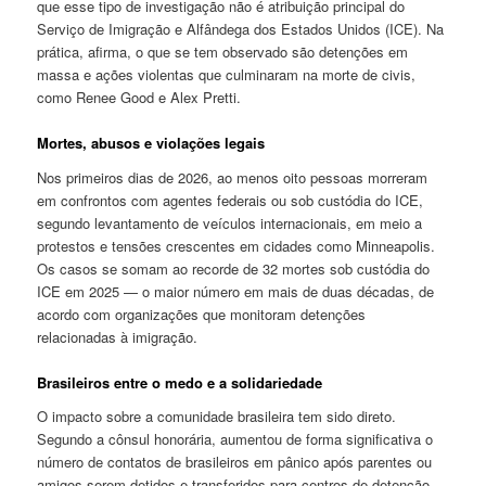
que esse tipo de investigação não é atribuição principal do
Serviço de Imigração e Alfândega dos Estados Unidos (ICE). Na
prática, afirma, o que se tem observado são detenções em
massa e ações violentas que culminaram na morte de civis,
como Renee Good e Alex Pretti.
Mortes, abusos e violações legais
Nos primeiros dias de 2026, ao menos oito pessoas morreram
em confrontos com agentes federais ou sob custódia do ICE,
segundo levantamento de veículos internacionais, em meio a
protestos e tensões crescentes em cidades como Minneapolis.
Os casos se somam ao recorde de 32 mortes sob custódia do
ICE em 2025 — o maior número em mais de duas décadas, de
acordo com organizações que monitoram detenções
relacionadas à imigração.
Brasileiros entre o medo e a solidariedade
O impacto sobre a comunidade brasileira tem sido direto.
Segundo a cônsul honorária, aumentou de forma significativa o
número de contatos de brasileiros em pânico após parentes ou
amigos serem detidos e transferidos para centros de detenção