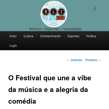
Politica | Esportes | Variedades
Pesqu
SLZ 612
Menu
Início
Cultura
Entretenimento
Esportes
Política
Pular
principal
Login
para
o
Navegação
←
Anterior
Próximo
→
de
conteúdo
posts
O Festival que une a vibe
principal
da música e a alegria da
comédia