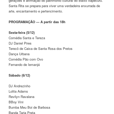
gerações e afirmação do patrimônio cultural do Baixo Itapecuru.
Santa Rita se prepara para viver uma verdadeira enxurrada de
arte, encantamento e pertencimento.
PROGRAMAÇÃO — A partir das 18h
Sexta-feira (5/12)
Comédia Santa e Tereza
DJ Daniel Pires
Terecô de Caixa de Santa Rosa dos Pretos
Dança Urbana
Comédia Pão com Ovo
Fernando de Iemanjá
Sábado (6/12)
DJ Andrezinho
Lolita Adams
Revilyn Ravalana
BBoy Vini
Bumba Meu Boi de Barbosa
Banda Tarja Preta