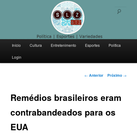
Politica | Esportes | Variedades
Pesqu
SLZ 612
Menu
Início
Cultura
Entretenimento
Esportes
Política
Pular
principal
Login
para
o
Navegação
←
Anterior
Próximo
→
de
conteúdo
posts
Remédios brasileiros eram
principal
contrabandeados para os
EUA