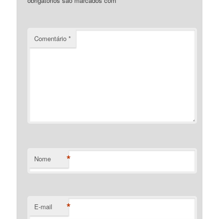
obrigatórios são marcados com
*
Comentário
*
*
Nome
*
E-mail