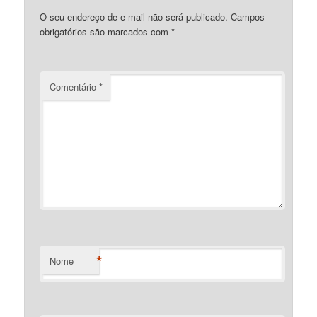
O seu endereço de e-mail não será publicado.
Campos
obrigatórios são marcados com
*
Comentário
*
*
Nome