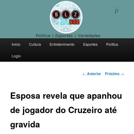
Politica | Esportes | Variedades
Pesqu
SLZ 612
Menu
Início
Cultura
Entretenimento
Esportes
Política
Pular
principal
Login
para
o
Navegação
←
Anterior
Próximo
→
de
conteúdo
posts
Esposa revela que apanhou
principal
de jogador do Cruzeiro até
gravida