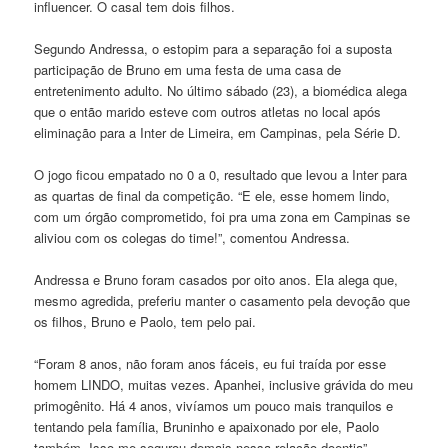
influencer. O casal tem dois filhos.
Segundo Andressa, o estopim para a separação foi a suposta
participação de Bruno em uma festa de uma casa de
entretenimento adulto. No último sábado (23), a biomédica alega
que o então marido esteve com outros atletas no local após
eliminação para a Inter de Limeira, em Campinas, pela Série D.
O jogo ficou empatado no 0 a 0, resultado que levou a Inter para
as quartas de final da competição. “E ele, esse homem lindo,
com um órgão comprometido, foi pra uma zona em Campinas se
aliviou com os colegas do time!”, comentou Andressa.
Andressa e Bruno foram casados por oito anos. Ela alega que,
mesmo agredida, preferiu manter o casamento pela devoção que
os filhos, Bruno e Paolo, tem pelo pai.
“Foram 8 anos, não foram anos fáceis, eu fui traída por esse
homem LINDO, muitas vezes. Apanhei, inclusive grávida do meu
primogênito. Há 4 anos, vivíamos um pouco mais tranquilos e
tentando pela família, Bruninho e apaixonado por ele, Paolo
também. Isso me segurou demais nessa relação doentia”,