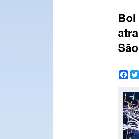
Boi
conteúdo
atr
principal
São
Face