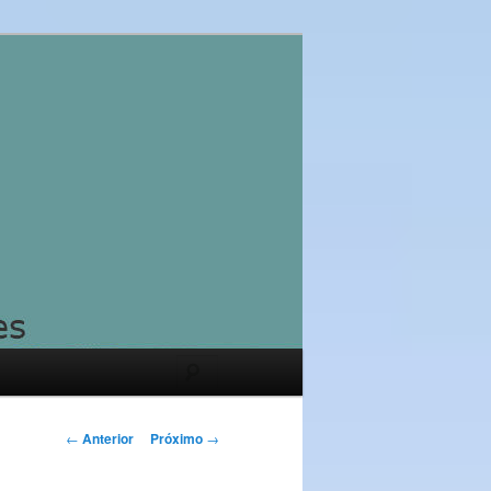
Pesquisar
Navegação
←
Anterior
Próximo
→
de
posts