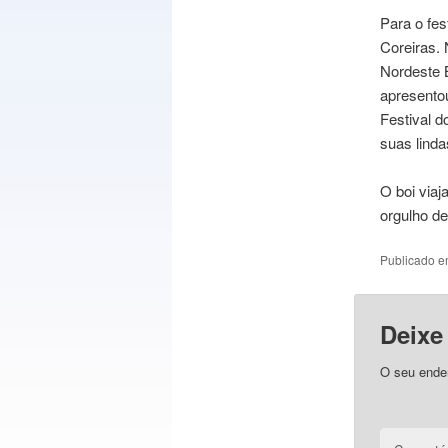
Para o fe
Coreiras. 
Nordeste B
apresento
Festival d
suas linda
O boi viaj
orgulho de
Publicado 
Deixe
O seu ender