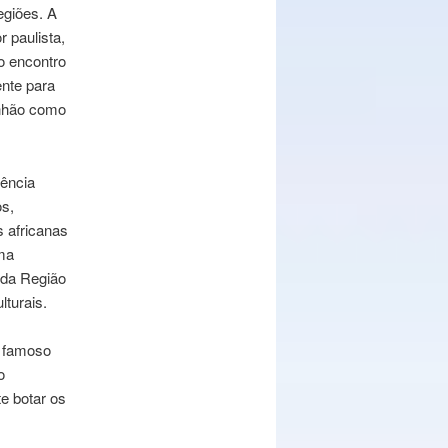
egiões. A
r paulista,
o encontro
ente para
anhão como
tência
os,
 africanas
uma
o da Região
turais.
é famoso
o
e botar os