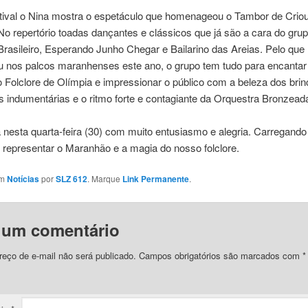
stival o Nina mostra o espetáculo que homenageou o Tambor de Criou
No repertório toadas dançantes e clássicos que já são a cara do gru
rasileiro, Esperando Junho Chegar e Bailarino das Areias. Pelo que
u nos palcos maranhenses este ano, o grupo tem tudo para encantar
o Folclore de Olímpia e impressionar o público com a beleza dos brin
s indumentárias e o ritmo forte e contagiante da Orquestra Bronzead
a nesta quarta-feira (30) com muito entusiasmo e alegria. Carregando 
 representar o Maranhão e a magia do nosso folclore.
em
Notícias
por
SLZ 612
. Marque
Link Permanente
.
 um comentário
eço de e-mail não será publicado.
Campos obrigatórios são marcados com
*