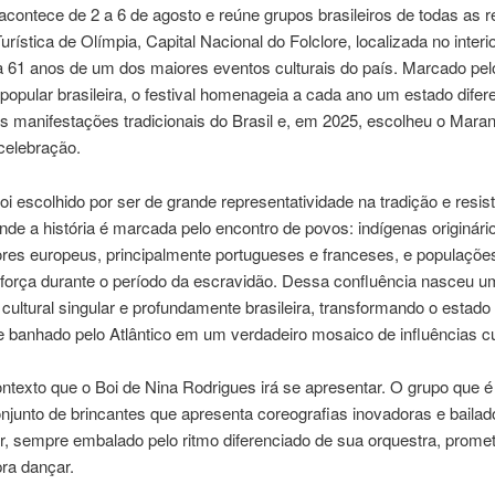
 acontece de 2 a 6 de agosto e reúne grupos brasileiros de todas as r
urística de Olímpia, Capital Nacional do Folclore, localizada no interio
61 anos de um dos maiores eventos culturais do país. Marcado pel
 popular brasileira, o festival homenageia a cada ano um estado difer
as manifestações tradicionais do Brasil e, em 2025, escolheu o Mar
celebração.
oi escolhido por ser de grande representatividade na tradição e resis
Onde a história é marcada pelo encontro de povos: indígenas originári
res europeus, principalmente portugueses e franceses, e populações
 força durante o período da escravidão. Dessa confluência nasceu 
 cultural singular e profundamente brasileira, transformando o estad
 banhado pelo Atlântico em um verdadeiro mosaico de influências cul
ntexto que o Boi de Nina Rodrigues irá se apresentar. O grupo que 
njunto de brincantes que apresenta coreografias inovadoras e bailad
, sempre embalado pelo ritmo diferenciado de sua orquestra, promet
pra dançar.