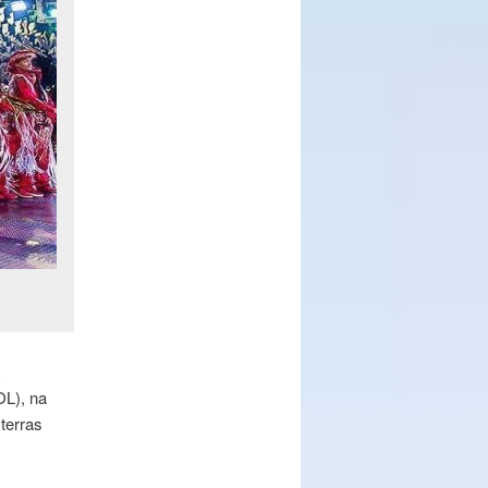
OL), na
 terras