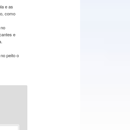
la e as
po, como
 no
cantes e
a.
no peito o