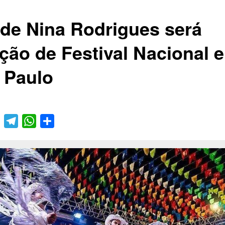
 de Nina Rodrigues será
ação de Festival Nacional 
 Paulo
book
Twitter
Telegram
WhatsApp
Compartilhar