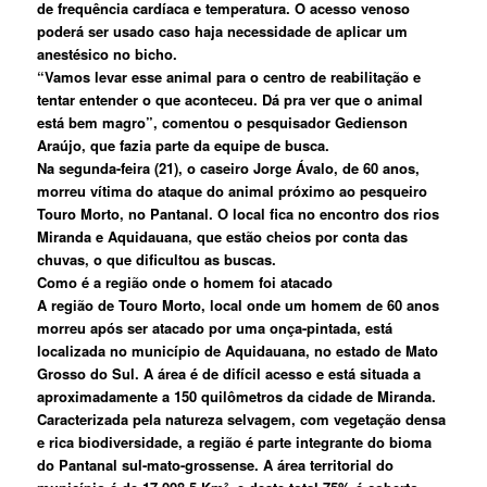
de frequência cardíaca e temperatura. O acesso venoso
poderá ser usado caso haja necessidade de aplicar um
anestésico no bicho.
“Vamos levar esse animal para o centro de reabilitação e
tentar entender o que aconteceu. Dá pra ver que o animal
está bem magro”, comentou o pesquisador Gedienson
Araújo, que fazia parte da equipe de busca.
Na segunda-feira (21), o caseiro Jorge Ávalo, de 60 anos,
morreu vítima do ataque do animal próximo ao pesqueiro
Touro Morto, no Pantanal. O local fica no encontro dos rios
Miranda e Aquidauana, que estão cheios por conta das
chuvas, o que dificultou as buscas.
Como é a região onde o homem foi atacado
A região de Touro Morto, local onde um homem de 60 anos
morreu após ser atacado por uma onça-pintada, está
localizada no município de Aquidauana, no estado de Mato
Grosso do Sul. A área é de difícil acesso e está situada a
aproximadamente a 150 quilômetros da cidade de Miranda.
Caracterizada pela natureza selvagem, com vegetação densa
e rica biodiversidade, a região é parte integrante do bioma
do Pantanal sul-mato-grossense. A área territorial do