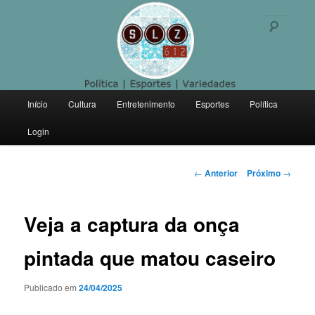
Politica | Esportes | Variedades
Pesqu
SLZ 612
Menu
Início
Cultura
Entretenimento
Esportes
Política
Pular
principal
Login
para
o
Navegação
←
Anterior
Próximo
→
de
conteúdo
posts
Veja a captura da onça
principal
pintada que matou caseiro
Publicado em
24/04/2025