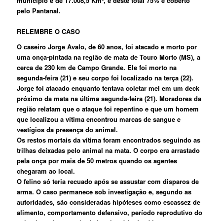
município é de 17.008,5 Km², e deste total 75% é coberto
pelo Pantanal.
RELEMBRE O CASO
O caseiro Jorge Avalo, de 60 anos, foi atacado e morto por
uma onça-pintada na região de mata de Touro Morto (MS), a
cerca de 230 km de Campo Grande. Ele foi morto na
segunda-feira (21) e seu corpo foi localizado na terça (22).
Jorge foi atacado enquanto tentava coletar mel em um deck
próximo da mata na última segunda-feira (21). Moradores da
região relatam que o ataque foi repentino e que um homem
que localizou a vítima encontrou marcas de sangue e
vestígios da presença do animal.
Os restos mortais da vítima foram encontrados seguindo as
trilhas deixadas pelo animal na mata. O corpo era arrastado
pela onça por mais de 50 metros quando os agentes
chegaram ao local.
O felino só teria recuado após se assustar com disparos de
arma. O caso permanece sob investigação e, segundo as
autoridades, são consideradas hipóteses como escassez de
alimento, comportamento defensivo, período reprodutivo do