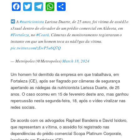
Facebook
Twitter
Telegram
WhatsApp
Compartilhar
A
#nutricionista
Larissa Duarte, de 25 anos, foi vítima de asséd1o
s3xual dentro do elevador de um prédio comercial em Aldeota, em
#Fortaleza
, no
#Ceará
. Câmeras de monitoramento registraram o
instante em que um homem toca as nád3gas da vítima.
pic.twitter.com/zEwP5u6Q7Q
— Metrópoles (@Metropoles)
March 18, 2024
Um homem foi demitido da empresa em que trabalhava, em
Fortaleza (CE), após ser flagrado por câmeras de segurança
apertando as nádegas da nutricionista Larissa Duarte, de 25
anos. O caso ocorreu em 15 de fevereiro deste ano, mas ganhou
repercussão nesta segunda-feira, 18, após o vídeo viralizar nas
redes sociais.
De acordo com os advogados Raphael Bandeira e David Isidoro,
que representam a vítima, o assédio foi registrado nas
dependências do prédio comercial Scopa Platinum Corporate,
localizado em Fortaleza (CE).