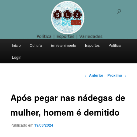
Politica | Esportes | Variedades
Pesqu
SLZ 612
Menu
Início
Cultura
Entretenimento
Esportes
Política
Pular
principal
Login
para
o
Navegação
←
Anterior
Próximo
→
de
conteúdo
posts
Após pegar nas nádegas de
principal
mulher, homem é demitido
Publicado em
19/03/2024