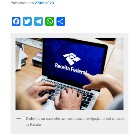
Publicado em
27/02/2023
Facebook
Twitter
Telegram
WhatsApp
Compartilhar
Dados foram acessados sem nenhuma investigação formal em curso
na Receita