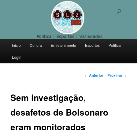
Politica | Esportes | Variedades
Pesqu
SLZ 612
Menu
Início
Cultura
Entretenimento
Esportes
Política
Pular
principal
Login
para
o
Navegação
←
Anterior
Próximo
→
de
conteúdo
posts
Sem investigação,
principal
desafetos de Bolsonaro
eram monitorados