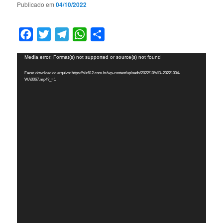
Publicado em
04/10/2022
Facebook
Twitter
Telegram
WhatsApp
Compartilhar
Tocador
Media error: Format(s) not supported or source(s) not found
de
Fazer download do arquivo: https://slz612.com.br/wp-content/uploads/2022/10/VID-20221004-
vídeo
WA0067.mp4?_=1