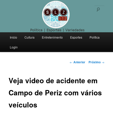
Politica | Esportes | Variedades
Pesqu
SLZ 612
Menu
Início
Cultura
Entretenimento
Esportes
Política
Pular
principal
Login
para
o
Navegação
←
Anterior
Próximo
→
de
conteúdo
posts
Veja video de acidente em
principal
Campo de Periz com vários
veículos