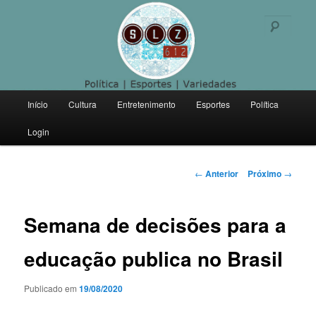
Politica | Esportes | Variedades
Pesqu
SLZ 612
Menu
Início
Cultura
Entretenimento
Esportes
Política
Pular
principal
Login
para
o
Navegação
←
Anterior
Próximo
→
de
conteúdo
posts
Semana de decisões para a
principal
educação publica no Brasil
Publicado em
19/08/2020