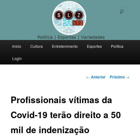
Politica | Esportes | Variedades
Pesqu
SLZ 612
Menu
Início
Cultura
Entretenimento
Esportes
Política
Pular
principal
Login
para
o
Navegação
←
Anterior
Próximo
→
de
conteúdo
posts
Profissionais vítimas da
principal
Covid-19 terão direito a 50
mil de indenização