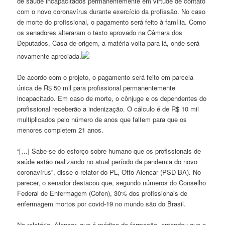
de saúde incapacitados permanentemente em virtude de contato
com o novo coronavírus durante exercício da profissão. No caso
de morte do profissional, o pagamento será feito à família. Como
os senadores alteraram o texto aprovado na Câmara dos
Deputados, Casa de origem, a matéria volta para lá, onde será
novamente apreciada.
De acordo com o projeto, o pagamento será feito em parcela
única de R$ 50 mil para profissional permanentemente
incapacitado. Em caso de morte, o cônjuge e os dependentes do
profissional receberão a indenização. O cálculo é de R$ 10 mil
multiplicados pelo número de anos que faltem para que os
menores completem 21 anos.
“[…] Sabe-se do esforço sobre humano que os profissionais de
saúde estão realizando no atual período da pandemia do novo
coronavírus”, disse o relator do PL, Otto Alencar (PSD-BA). No
parecer, o senador destacou que, segundo números do Conselho
Federal de Enfermagem (Cofen), 30% dos profissionais de
enfermagem mortos por covid-19 no mundo são do Brasil.
No relatório, Alencar, que é médico de formação, entendeu que o