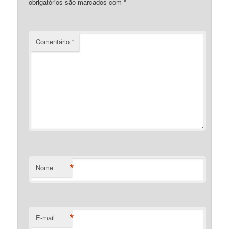
obrigatórios são marcados com
*
Comentário
*
*
Nome
*
E-mail