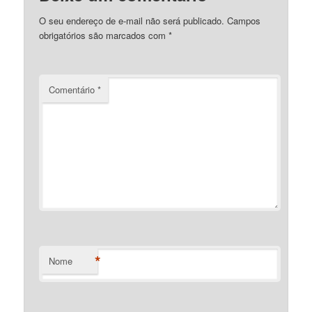
O seu endereço de e-mail não será publicado.
Campos
obrigatórios são marcados com
*
Comentário
*
*
Nome