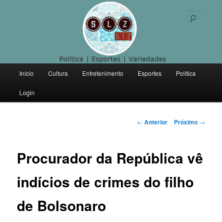
Politica | Esportes | Variedades
Pesqu
SLZ 612
Menu
Início
Cultura
Entretenimento
Esportes
Política
Pular
principal
Login
para
o
Navegação
←
Anterior
Próximo
→
de
conteúdo
posts
Procurador da República vê
principal
indícios de crimes do filho
de Bolsonaro