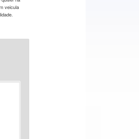
em veicula
lidade.