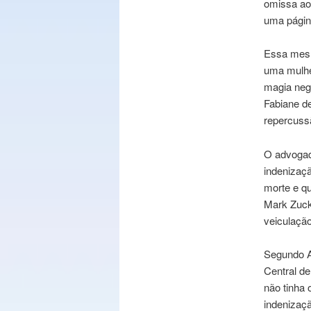
omissa ao
uma página
Essa mesm
uma mulher
magia neg
Fabiane de
repercussã
O advogad
indenizaçã
morte e qu
Mark Zuck
veiculação
Segundo Ai
Central d
não tinha 
indenizaç