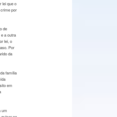
 lei que o
 crime por
do de
 e a outra
r lei, o
caso. Por
rido da
da família
uída
sito em
a
ia um
 quiser na