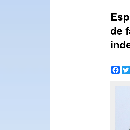
Esp
conteúdo
de 
principal
ind
Face