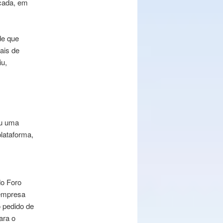
cada, em
de que
ais de
u,
ou uma
plataforma,
do Foro
 empresa
o pedido de
ara o