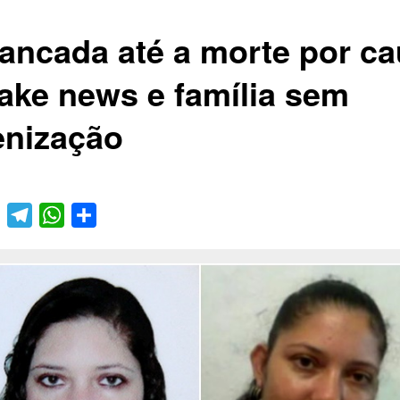
ancada até a morte por c
fake news e família sem
enização
book
Twitter
Telegram
WhatsApp
Compartilhar