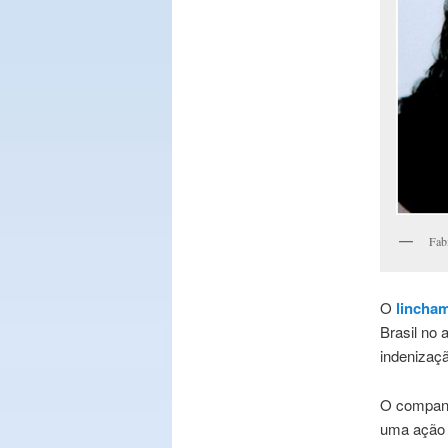
Fab
O
lincha
Brasil no 
indenizaçã
O companh
uma ação 