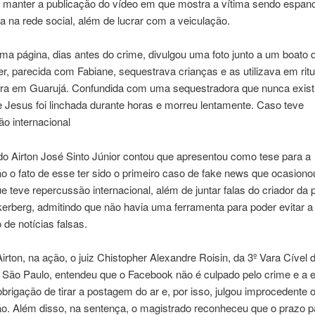
 manter a publicação do vídeo em que mostra a vítima sendo espan
 na rede social, além de lucrar com a veiculação.
a página, dias antes do crime, divulgou uma foto junto a um boato 
, parecida com Fabiane, sequestrava crianças e as utilizava em ritu
ra em Guarujá. Confundida com uma sequestradora que nunca existi
 Jesus foi linchada durante horas e morreu lentamente. Caso teve
o internacional
o Airton José Sinto Júnior contou que apresentou como tese para a
o o fato de esse ter sido o primeiro caso de fake news que ocasion
e teve repercussão internacional, além de juntar falas do criador da 
erberg, admitindo que não havia uma ferramenta para poder evitar a
 de notícias falsas.
rton, na ação, o juiz Chistopher Alexandre Roisin, da 3º Vara Cível 
e São Paulo, entendeu que o Facebook não é culpado pelo crime e a
obrigação de tirar a postagem do ar e, por isso, julgou improcedente 
ão. Além disso, na sentença, o magistrado reconheceu que o prazo p