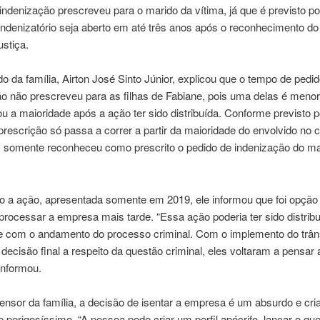
indenização prescreveu para o marido da vítima, já que é previsto por
ndenizatório seja aberto em até três anos após o reconhecimento do
ustiça.
 da família, Airton José Sinto Júnior, explicou que o tempo de pedi
o não prescreveu para as filhas de Fabiane, pois uma delas é menor
u a maioridade após a ação ter sido distribuída. Conforme previsto po
rescrição só passa a correr a partir da maioridade do envolvido no 
iz somente reconheceu como prescrito o pedido de indenização do ma
o a ação, apresentada somente em 2019, ele informou que foi opção 
processar a empresa mais tarde. “Essa ação poderia ter sido distrib
e com o andamento do processo criminal. Com o implemento do trân
 decisão final a respeito da questão criminal, eles voltaram a pensar 
 informou.
ensor da família, a decisão de isentar a empresa é um absurdo e cr
 perigosíssimo. “A pessoa pode criar um perfil apócrifo, lançar o que