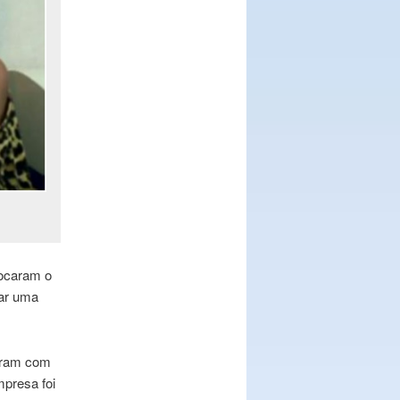
ocaram o
gar uma
raram com
presa foi