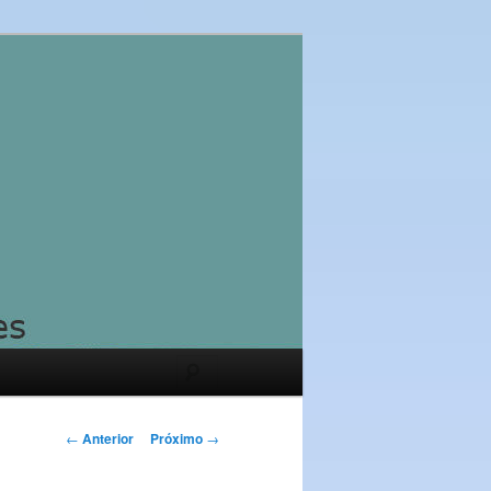
Pesquisar
Navegação
←
Anterior
Próximo
→
de
posts