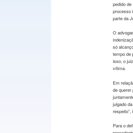
pedido de 
processo i
parte da J
O advogado
indenizaçã
só alcanço
tempo de p
isso, o ju
vítima.
Em relaçã
de querer 
juntament
julgado da
respeito”,
Para o def
precedente