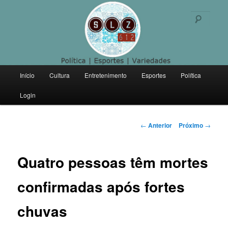
Politica | Esportes | Variedades
Pesqu
SLZ 612
Menu
Início
Cultura
Entretenimento
Esportes
Política
Pular
principal
Login
para
o
Navegação
←
Anterior
Próximo
→
de
conteúdo
posts
Quatro pessoas têm mortes
principal
confirmadas após fortes
chuvas