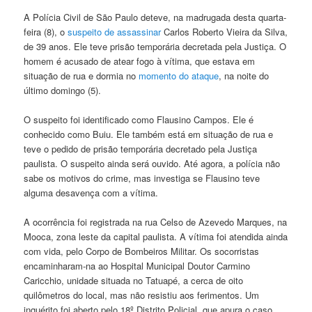
A Polícia Civil de São Paulo deteve, na madrugada desta quarta-
feira (8), o
suspeito de assassinar
Carlos Roberto Vieira da Silva,
de 39 anos. Ele teve prisão temporária decretada pela Justiça. O
homem é acusado de atear fogo à vítima, que estava em
situação de rua e dormia no
momento do ataque
, na noite do
último domingo (5).
O suspeito foi identificado como Flausino Campos. Ele é
conhecido como Buiu. Ele também está em situação de rua e
teve o pedido de prisão temporária decretado pela Justiça
paulista. O suspeito ainda será ouvido. Até agora, a polícia não
sabe os motivos do crime, mas investiga se Flausino teve
alguma desavença com a vítima.
A ocorrência foi registrada na rua Celso de Azevedo Marques, na
Mooca, zona leste da capital paulista. A vítima foi atendida ainda
com vida, pelo Corpo de Bombeiros Militar. Os socorristas
encaminharam-na ao Hospital Municipal Doutor Carmino
Caricchio, unidade situada no Tatuapé, a cerca de oito
quilômetros do local, mas não resistiu aos ferimentos. Um
inquérito foi aberto pelo 18º Distrito Policial, que apura o caso