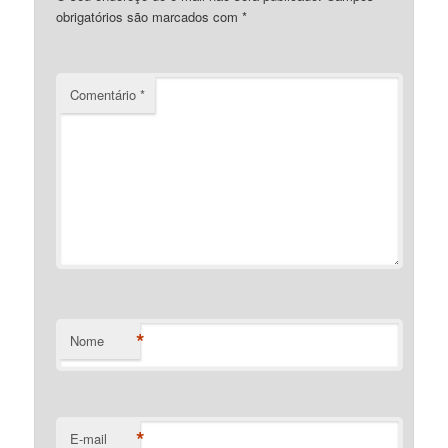
obrigatórios são marcados com
*
Comentário
*
*
Nome
*
E-mail