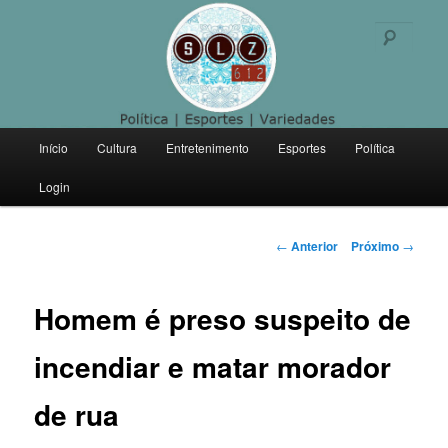
Politica | Esportes | Variedades
Pesqu
SLZ 612
Menu
Início
Cultura
Entretenimento
Esportes
Política
Pular
principal
Login
para
o
Navegação
←
Anterior
Próximo
→
de
conteúdo
posts
Homem é preso suspeito de
principal
incendiar e matar morador
de rua