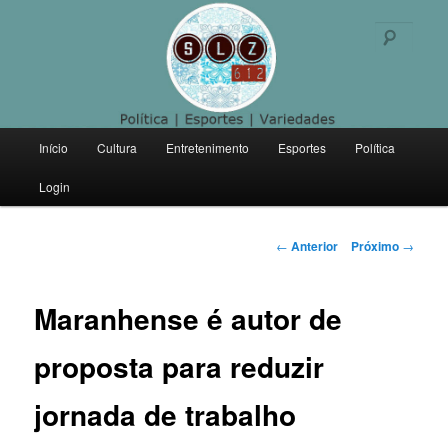
Politica | Esportes | Variedades
Pesqu
SLZ 612
Menu
Início
Cultura
Entretenimento
Esportes
Política
Pular
principal
Login
para
o
Navegação
←
Anterior
Próximo
→
de
conteúdo
posts
Maranhense é autor de
principal
proposta para reduzir
jornada de trabalho