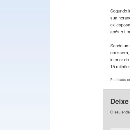
Segundo i
sua heranç
ex-esposa,
após o fi
Sendo uma
emissora,
interior d
15 milhõe
Publicado 
Deixe
O seu ender