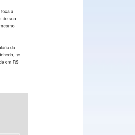
 toda a
m de sua
e, mesmo
lário da
inhedo, no
iada em R$