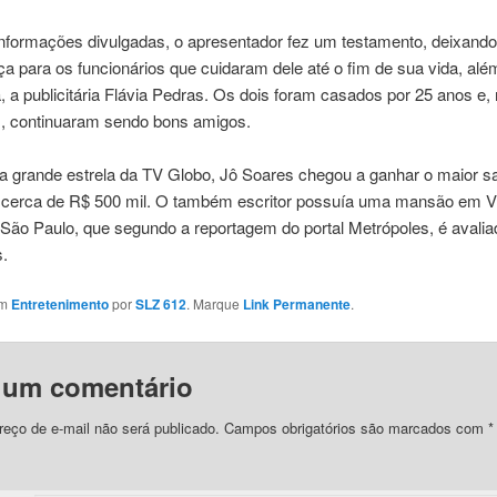
nformações divulgadas, o apresentador fez um testamento, deixando
a para os funcionários que cuidaram dele até o fim de sua vida, alé
 a publicitária Flávia Pedras. Os dois foram casados por 25 anos 
m, continuaram sendo bons amigos.
 grande estrela da TV Globo, Jô Soares chegou a ganhar o maior sa
 cerca de R$ 500 mil. O também escritor possuía uma mansão em V
e São Paulo, que segundo a reportagem do portal Metrópoles, é aval
s.
em
Entretenimento
por
SLZ 612
. Marque
Link Permanente
.
 um comentário
eço de e-mail não será publicado.
Campos obrigatórios são marcados com
*