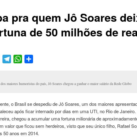
ba pra quem Jô Soares de
ortuna de 50 milhões de rea
book
Twitter
Telegram
WhatsApp
Compartilhar
dos maiores humoristas do país, Jô Soares chegou a ganhar o maior salário da Rede Globo
nte, o Brasil se despediu de Jô Soares, um dos maiores apresenta
faleceu após ficar internado por dias em uma UTI, no Rio de Janeiro.
rreira, chegou a acumular uma fortuna milionária de aproximadament
m valor que ficou sem herdeiros, visto que seu único filho, Rafael So
s 50 anos em 2014.