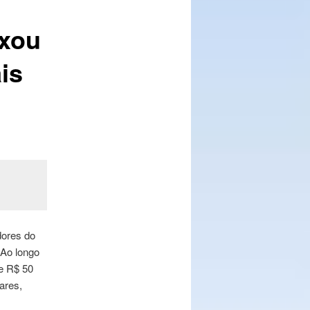
ixou
is
dores do
 Ao longo
e R$ 50
ares,