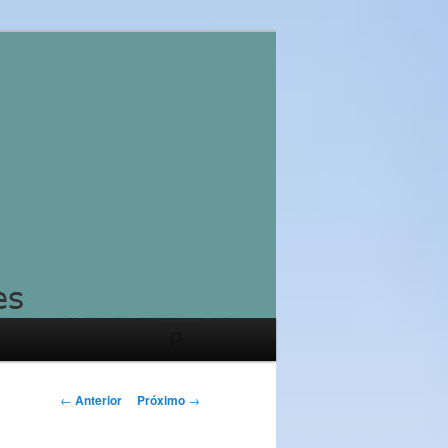
Pesquisar
Navegação
←
Anterior
Próximo
→
de
posts