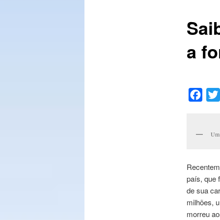
Sai
conteúdo
a f
principal
Face
Um 
Recenteme
país, que 
de sua ca
milhões, u
morreu ao