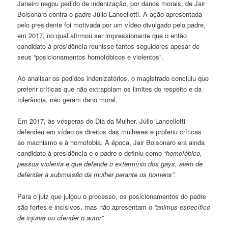
Janeiro negou pedido de indenização, por danos morais, de Jair
Bolsonaro contra o padre Júlio Lancellotti. A ação apresentada
pelo presidente foi motivada por um vídeo divulgado pelo padre,
em 2017, no qual afirmou ser impressionante que o então
candidato à presidência reunisse tantos seguidores apesar de
seus “posicionamentos homofóbicos e violentos”.
Ao analisar os pedidos indenizatórios, o magistrado concluiu que
proferir críticas que não extrapolam os limites do respeito e da
tolerância, não geram dano moral.
Em 2017, às vésperas do Dia da Mulher, Júlio Lancellotti
defendeu em vídeo os direitos das mulheres e proferiu críticas
ao machismo e à homofobia. À época, Jair Bolsonaro era ainda
candidato à presidência e o padre o definiu como
“homofóbico,
pessoa violenta e que defende o extermínio dos gays, além de
defender a submissão da mulher perante os homens”.
Para o juiz que julgou o processo, os posicionamentos do padre
são fortes e incisivos, mas não apresentam o
“animus específico
de injuriar ou ofender o autor”.