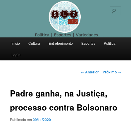
Politica | Esportes | Variedades
Pesqu
SLZ 612
Menu
Início
Cultura
Entretenimento
Esportes
Política
Pular
principal
Login
para
o
Navegação
←
Anterior
Próximo
→
de
conteúdo
posts
Padre ganha, na Justiça,
principal
processo contra Bolsonaro
Publicado em
09/11/2020