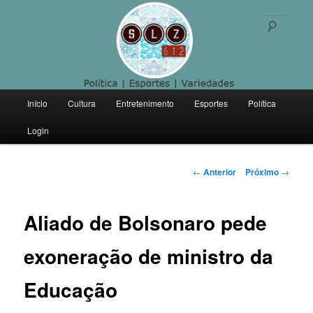
Politica | Esportes | Variedades
Pesqu
SLZ 612
Menu
Início
Cultura
Entretenimento
Esportes
Política
Pular
principal
Login
para
o
Navegação
←
Anterior
Próximo
→
de
conteúdo
posts
Aliado de Bolsonaro pede
principal
exoneração de ministro da
Educação